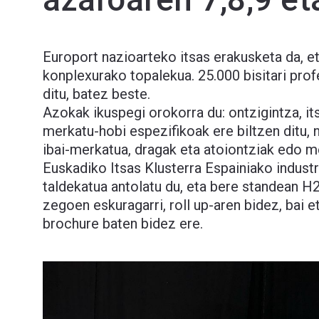
Europort nazioarteko itsas erakusketa da, et
konplexurako topalekua. 25.000 bisitari prof
ditu, batez beste.
Azokak ikuspegi orokorra du: ontzigintza, its
merkatu-hobi espezifikoak ere biltzen ditu,
ibai-merkatua, dragak eta atoiontziak edo 
Euskadiko Itsas Klusterra Espainiako indust
taldekatua antolatu du, eta bere standean 
zegoen eskuragarri, roll up-aren bidez, bai e
brochure baten bidez ere.