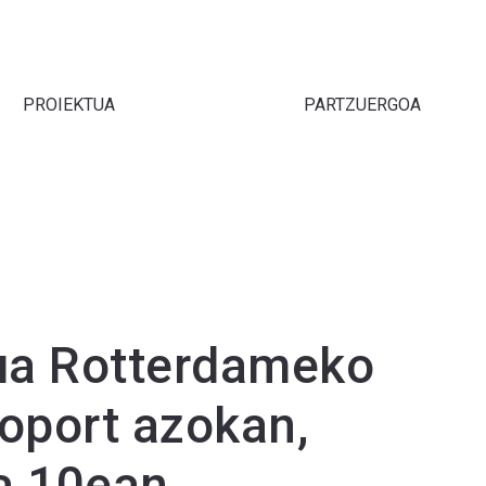
PROIEKTUA
PARTZUERGOA
ua Rotterdameko
oport azokan,
a 10ean.