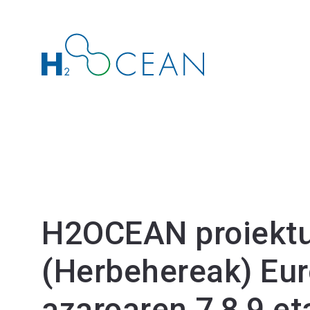
H2OCEAN proiekt
(Herbehereak) Eur
azaroaren 7,8,9 et