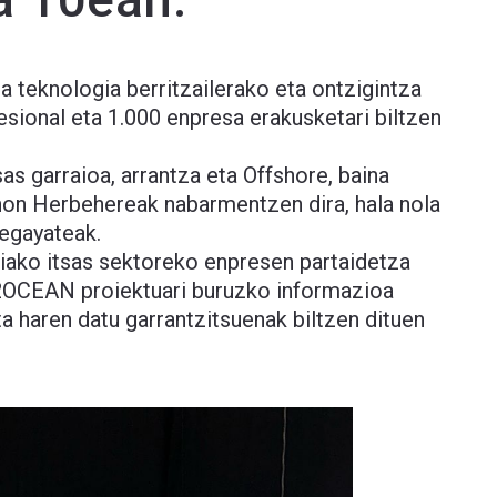
a teknologia berritzailerako eta ontzigintza
esional eta 1.000 enpresa erakusketari biltzen
as garraioa, arrantza eta Offshore, baina
 non Herbehereak nabarmentzen dira, hala nola
megayateak.
riako itsas sektoreko enpresen partaidetza
H2OCEAN proiektuari buruzko informazioa
ta haren datu garrantzitsuenak biltzen dituen