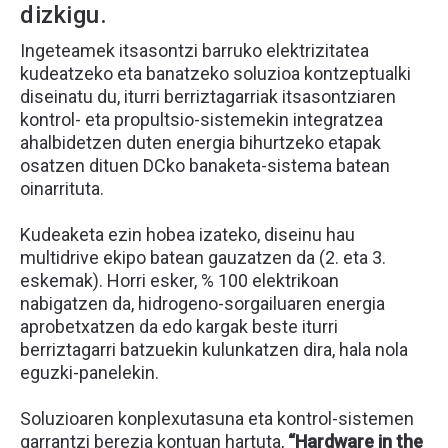
dizkigu.
Ingeteamek itsasontzi barruko elektrizitatea
kudeatzeko eta banatzeko soluzioa kontzeptualki
diseinatu du, iturri berriztagarriak itsasontziaren
kontrol- eta propultsio-sistemekin integratzea
ahalbidetzen duten energia bihurtzeko etapak
osatzen dituen DCko banaketa-sistema batean
oinarrituta.
Kudeaketa ezin hobea izateko, diseinu hau
multidrive ekipo batean gauzatzen da (2. eta 3.
eskemak). Horri esker, % 100 elektrikoan
nabigatzen da, hidrogeno-sorgailuaren energia
aprobetxatzen da edo kargak beste iturri
berriztagarri batzuekin kulunkatzen dira, hala nola
eguzki-panelekin.
Soluzioaren konplexutasuna eta kontrol-sistemen
garrantzi berezia kontuan hartuta,
“Hardware in the