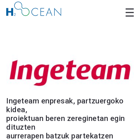
Ingeteam enpresak, partzuergoko
kidea,
proiektuan beren zereginetan egin
dituzten
aurrerapen batzuk partekatzen