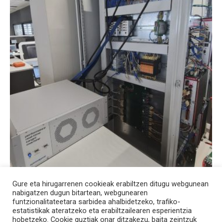
Gure eta hirugarrenen cookieak erabiltzen ditugu webgunean
nabigatzen dugun bitartean, webgunearen
funtzionalitateetara sarbidea ahalbidetzeko, trafiko-
estatistikak ateratzeko eta erabiltzailearen esperientzia
hobetzeko. Cookie guztiak onar ditzakezu, baita zeintzuk