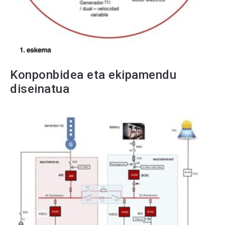
Konponbidea eta ekipamendu
diseinatua