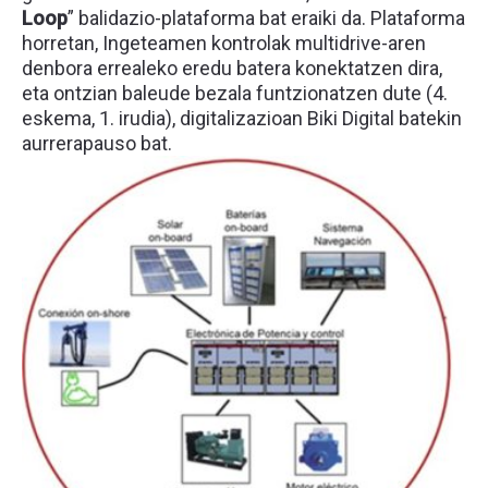
Loop
” balidazio-plataforma bat eraiki da. Plataforma
horretan, Ingeteamen kontrolak multidrive-aren
denbora errealeko eredu batera konektatzen dira,
eta ontzian baleude bezala funtzionatzen dute (4.
eskema, 1. irudia), digitalizazioan Biki Digital batekin
aurrerapauso bat.